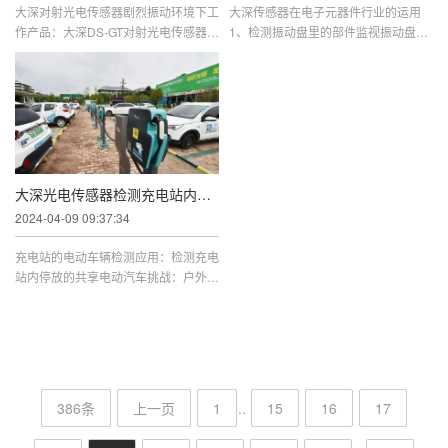
大深对射光电传感器剧烈振动环境下工
大深传感器在电子元器件行业的运用
作产品：大深DS-GT对射光电传感器环
1、检测振动盘里的部件监视振动盘里
境：振动盘工作中的剧烈振动环境下结
的部件是否全部传输出去。2、连接机
论：大深IP67防护结构及专利保 ...
械手检测物体的位置：耐弯曲型可以 ...
大深光电传感器检测充电站内停放的共享电动汽车
2024-04-09 09:37:34
充电站的电动车辆检测应用：检测充电
站内停放的共享电动汽车挑战：户外环
境和故意破坏风险解决方案：大深DS-
G系列光电传感器好处：不受恶劣 ...
386条
上一页
1
..
15
16
17