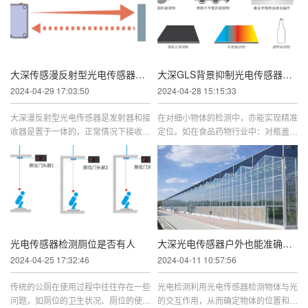
大深传感漫反射型光电传感器原理
大深GLS背景抑制光电传感器应用广泛
2024-04-29 17:03:50
2024-04-28 15:15:33
大深漫反射型光电传感器是发射器和接
在对细小物体的检测中，亦能实现精准
收器是置于一体的，正常情况下接收器
定位。如在食品药物行业中：对瓶盖、
收不到发射器发出的光信号;当检测物
小颗粒或薄片食品定位，制药设备对药
通过时阻隔了光，并把光部分反 ...
品的检测。加工机械行业：对精 ...
光电传感器检测厕位是否有人
大深光电传感器户外也能准确地检测物体有无
2024-04-25 17:32:46
2024-04-11 10:57:56
传统的公厕在使用过程中往往存在一些
光电检测利用光电传感器检测物体与光
问题，如厕位的卫生状况、厕位的使用
的交互作用，从而确定物体的位置和方