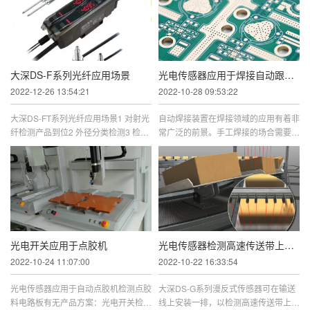
大深DS-F系列光纤应用场景
光电传感器应用于焊接自动跟踪系统
2022-12-26 13:54:21
2022-10-28 09:53:22
大深DS-FT系列光纤应用场景1 对射光
自动焊接装置在焊接领域的应用有着非
纤检测产品到位2 外径分类检测3 检测
常广泛的前景。手工焊接的场合需要依
垫片有无4 检测传送带落下的药片颗粒
靠操作人员的眼和手配合来完成跟踪焊
5 在炉出口检出玻璃板6 电子零 ...
锋，进而催生了对焊接自动跟踪 ...
光电开关应用于点胶机
光电传感器检测高速传送带上的包装
2022-10-24 11:07:00
2022-10-22 16:33:54
光电传感器应用于自动点胶机检测点胶
大深DS-G系列漫反式传感器可在输送
料电路板有无产品方案：光电开关检测
线上安装一排，以检测高速传送带上存