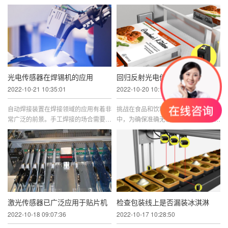
电路板到位点胶产品方案：光纤放大器
在的物体。...
+同轴光纤点胶后检测电路板有 ...
光电传感器在焊锡机的应用
回归反射光电传感器纸箱计数
2022-10-21 10:35:01
2022-10-20 10:15:25
自动焊接装置在焊接领域的应用有着非
挑战在食品和饮料产品的二次包装过程
常广泛的前景。手工焊接的场合需要依
中，为确保准确无误，先对产品进行计
靠操作人员的眼和手配合来完成跟踪焊
数，然后再将产品放入大箱子中十分重
锋，进而催生了对焊接自动跟踪 ...
要。此应用需要使用一种可靠的 ...
激光传感器已广泛应用于贴片机
检查包装线上是否漏装冰淇淋
2022-10-18 09:07:36
2022-10-17 10:28:50