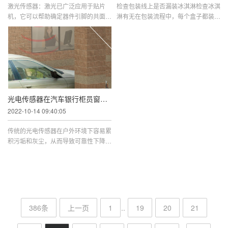
激光传感器：激光已广泛应用于贴片
检查包装线上是否漏装冰淇淋检查冰淇
机，它可以帮助确定器件引脚的共面
淋有无在包装流程中，每个盒子都装入
性。当被测设备移动到激光传感器的监
正确数量的冰淇淋很重要，这样才能满
控位置时，激光器发出的光束照射在 ...
足质量检查的要求。虽然可以使 ...
光电传感器在汽车银行柜员窗口检测汽车是否抵达
2022-10-14 09:40:05
传统的光电传感器在户外环境下容易累
积污垢和灰尘，从而导致可靠性下降，
而且检测能力还会受到各种不可控因素
的影响，比如太阳光、车辆颜色 ...
386条
上一页
1
..
19
20
21